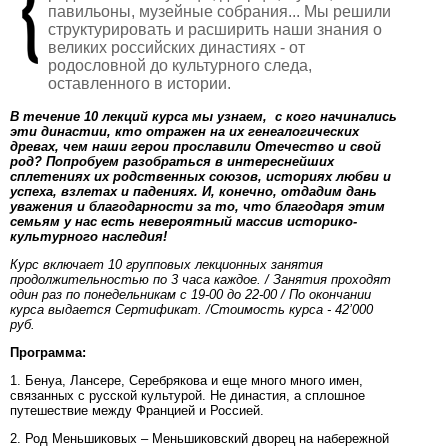
павильоны, музейные собрания... Мы решили
структурировать и расширить наши знания о
великих российских династиях - от
родословной до культурного следа,
оставленного в истории.
В течение 10 лекций курса мы узнаем, с кого начинались
эти династии, кто отражен на их генеалогических
древах, чем наши герои прославили Отечество и свой
род? Попробуем разобраться в интереснейших
сплетениях их родственных союзов, историях любви и
успеха, взлетах и падениях. И, конечно, отдадим дань
уважения и благодарности за то, что благодаря этим
семьям у нас есть невероятный массив историко-
культурного наследия!
Курс включает 10 групповых лекционных занятия
продолжительностью по 3 часа каждое. / Занятия проходят
один раз по понедельникам с 19-00 до 22-00 / По окончании
курса выдается Сертификат. /
Стоимость курса - 42’000
руб.
Программа:
1. Бенуа, Лансере, Серебрякова и еще много много имен,
связанных с русской культурой. Не династия, а сплошное
путешествие между Францией и Россией.
2. Род Меньшиковых – Меньшиковский дворец на набережной